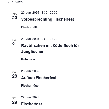
Juni 2025
s
n
20. Juni 2025 18:30
-
20:00
FR.
i
S
20
Vorbesprechung Fischerfest
c
u
Fischerhütte
h
c
21. Juni 2025 19:00
-
23:00
SA.
t
21
h
Raubfischen mit Köderfisch für
e
Jungfischer
e
n
Ruhezone
u
-
28. Juni 2025
SA.
n
28
N
Aufbau Fischerfest
d
a
Fischerhütte
A
v
29. Juni 2025
SO.
29
n
i
Fischerfest