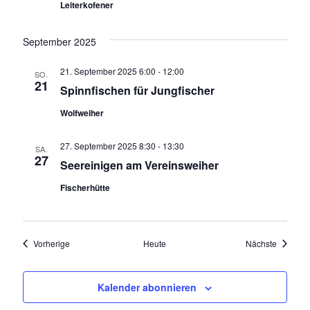
Leiterkofener
g
September 2025
a
21. September 2025 6:00
-
12:00
t
SO.
21
Spinnfischen für Jungfischer
i
Wolfweiher
o
27. September 2025 8:30
-
13:30
SA.
n
27
Seereinigen am Vereinsweiher
Fischerhütte
Veranstaltungen
Veransta
Vorherige
Heute
Nächste
Kalender abonnieren