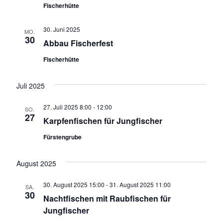
g
s
Fischerhütte
a
i
30. Juni 2025
MO.
30
t
Abbau Fischerfest
c
i
Fischerhütte
h
o
t
Juli 2025
n
e
27. Juli 2025 8:00
-
12:00
SO.
27
Karpfenfischen für Jungfischer
n
Fürstengrube
,
N
August 2025
a
30. August 2025 15:00
-
31. August 2025 11:00
SA.
30
Nachtfischen mit Raubfischen für
v
Jungfischer
i