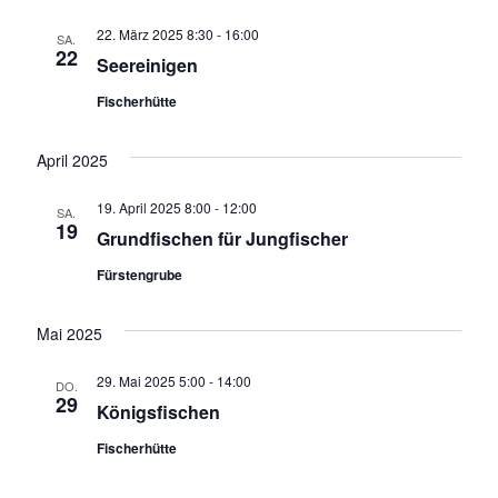
t
r
t
r
e
u
e
22. März 2025 8:30
-
16:00
SA.
a
m
a
22
Seereinigen
w
n
ä
n
Fischerhütte
h
s
l
s
e
April 2025
t
n
t
.
a
19. April 2025 8:00
-
12:00
SA.
a
19
Grundfischen für Jungfischer
l
l
Fürstengrube
t
t
u
Mai 2025
u
n
29. Mai 2025 5:00
-
14:00
DO.
n
29
g
Königsfischen
g
A
Fischerhütte
n
e