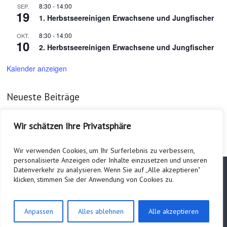
8:30
-
14:00
SEP.
19
1. Herbstseereinigen Erwachsene und Jungfischer
8:30
-
14:00
OKT.
10
2. Herbstseereinigen Erwachsene und Jungfischer
Kalender anzeigen
Neueste Beiträge
Ausleihe Sautrog für das Sautrogrennen
Wir schätzen Ihre Privatsphäre
Anmeldung Sautrogrennen
Wir verwenden Cookies, um Ihr Surferlebnis zu verbessern,
personalisierte Anzeigen oder Inhalte einzusetzen und unseren
Datenverkehr zu analysieren. Wenn Sie auf „Alle akzeptieren"
Copyright © 2026
Fischerverein Allkofen-Mintraching e.V.
. All rights
klicken, stimmen Sie der Anwendung von Cookies zu.
reserved.
Theme:
Explore
von ThemeGrill Präsentiert von
WordPress
.
Datenschutz
Impressum
Anpassen
Alles ablehnen
Alle akzeptieren