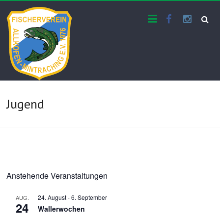
Skip
Facebook
Instra
Fischerverein
to
content
Allkofen-
Mintraching e.V.
Jugend
Anstehende Veranstaltungen
24. August
-
6. September
AUG.
24
Wallerwochen