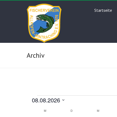
Skip
Fischerverei
to
Startseite
content
Archiv
Veranstaltungen
08.08.2026
D
K
M
MONTAG
D
DIENSTAG
M
MITTWOCH
a