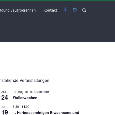
Facebook
Instragram
ldung Sautrogrennen
Kontakt
nstehende Veranstaltungen
24. August
-
6. September
AUG.
24
Wallerwochen
8:30
-
14:00
SEP.
19
1. Herbstseereinigen Erwachsene und